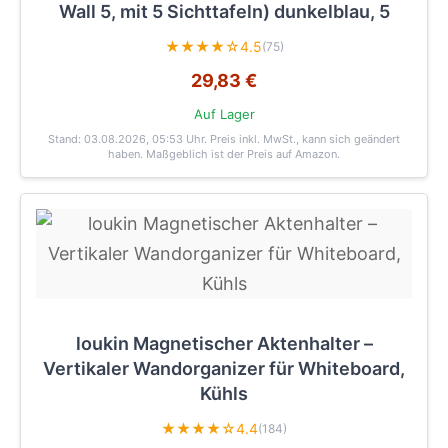
Wall 5, mit 5 Sichttafeln) dunkelblau, 5
★★★★☆
4.5
(75)
29,83 €
Auf Lager
Stand: 03.08.2026, 05:53 Uhr
. Preis inkl. MwSt., kann sich geändert
haben. Maßgeblich ist der Preis auf Amazon.
loukin Magnetischer Aktenhalter –
Vertikaler Wandorganizer für Whiteboard,
Kühls
★★★★☆
4.4
(184)