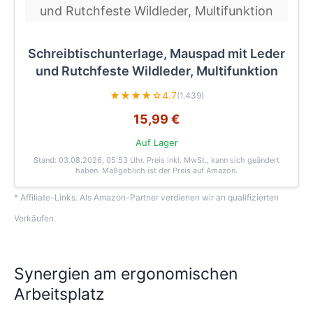
Schreibtischunterlage, Mauspad mit Leder
und Rutchfeste Wildleder, Multifunktion
★★★★☆
4.7
(1.439)
15,99 €
Auf Lager
Stand: 03.08.2026, 05:53 Uhr
. Preis inkl. MwSt., kann sich geändert
haben. Maßgeblich ist der Preis auf Amazon.
* Affiliate-Links. Als Amazon-Partner verdienen wir an qualifizierten
Verkäufen.
Synergien am ergonomischen
Arbeitsplatz