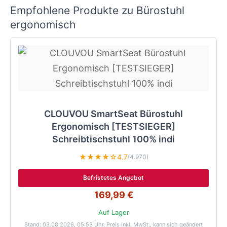
Empfohlene Produkte zu Bürostuhl
ergonomisch
CLOUVOU SmartSeat Bürostuhl
Ergonomisch [TESTSIEGER]
Schreibtischstuhl 100% indi
★★★★☆
4.7
(4.970)
Befristetes Angebot
169,99 €
Auf Lager
Stand: 03.08.2026, 05:53 Uhr
. Preis inkl. MwSt., kann sich geändert