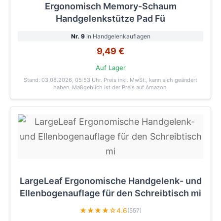
Ergonomisch Memory-Schaum
Handgelenkstütze Pad Fü
Nr. 9
in Handgelenkauflagen
9,49 €
Auf Lager
Stand: 03.08.2026, 05:53 Uhr
. Preis inkl. MwSt., kann sich geändert
haben. Maßgeblich ist der Preis auf Amazon.
LargeLeaf Ergonomische Handgelenk- und
Ellenbogenauflage für den Schreibtisch mi
★★★★☆
4.6
(557)