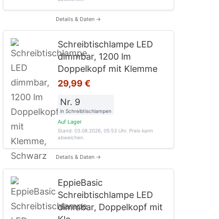
Details & Daten →
Schreibtischlampe LED
dimmbar, 1200 lm
Doppelkopf mit Klemme
29,99 €
Nr. 9
in Schreibtischlampen
Auf Lager
Stand: 03.08.2026, 05:53 Uhr
. Preis kann
abweichen.
Details & Daten →
EppieBasic
Schreibtischlampe LED
dimmbar, Doppelkopf mit