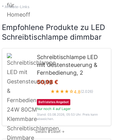
* Affiliate-Links
Empfohlene Produkte zu LED
Schreibtischlampe dimmbar
Schreibtischlampe LED
mit Gestensteuerung &
Fernbedienung, 2
50,98 €
★★★★☆
4.8
(2.026)
Befristetes Angebot
Nur noch 4 auf Lager
Stand: 03.08.2026, 05:53 Uhr
. Preis kann
abweichen.
Details & Daten →