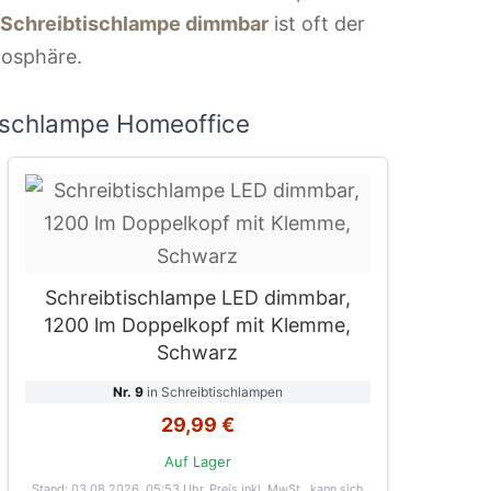
 Schreibtischlampe dimmbar
ist oft der
mosphäre.
ischlampe Homeoffice
Schreibtischlampe LED dimmbar,
1200 lm Doppelkopf mit Klemme,
Schwarz
Nr. 9
in Schreibtischlampen
29,99 €
Auf Lager
Stand: 03.08.2026, 05:53 Uhr
. Preis inkl. MwSt., kann sich