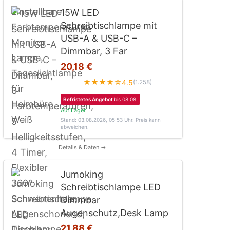
15W LED
Schreibtischlampe mit
USB-A & USB-C –
Dimmbar, 3 Far
20,18 €
★★★★☆
4.5
(1.258)
Befristetes Angebot
bis 08.08.
Auf Lager
Stand: 03.08.2026, 05:53 Uhr
. Preis kann
abweichen.
Details & Daten →
Jumoking
Schreibtischlampe LED
Dimmbar
Augenschutz,Desk Lamp
21,88 €