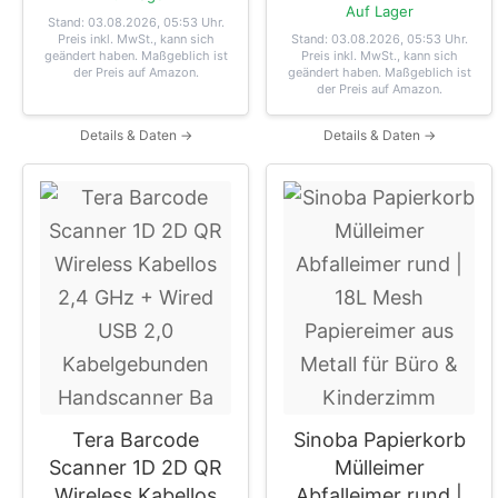
Auf Lager
Stand: 03.08.2026, 05:53 Uhr
.
Preis inkl. MwSt., kann sich
Stand: 03.08.2026, 05:53 Uhr
.
geändert haben. Maßgeblich ist
Preis inkl. MwSt., kann sich
der Preis auf Amazon.
geändert haben. Maßgeblich ist
der Preis auf Amazon.
Details & Daten →
Details & Daten →
Tera Barcode
Sinoba Papierkorb
Scanner 1D 2D QR
Mülleimer
Wireless Kabellos
Abfalleimer rund |