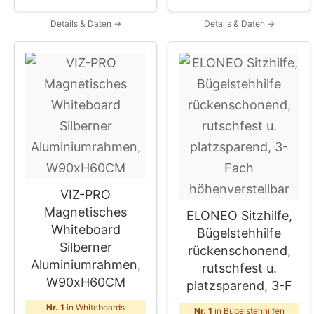
Details & Daten →
Details & Daten →
VIZ-PRO
Magnetisches
ELONEO Sitzhilfe,
Whiteboard
Bügelstehhilfe
Silberner
rückenschonend,
Aluminiumrahmen,
rutschfest u.
W90xH60CM
platzsparend, 3-F
Nr. 1
in Whiteboards
Nr. 1
in Bügelstehhilfen