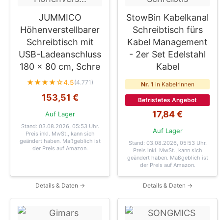
JUMMICO
StowBin Kabelkanal
Höhenverstellbarer
Schreibtisch fürs
Schreibtisch mit
Kabel Management
USB-Ladeanschluss
- 2er Set Edelstahl
180 x 80 cm, Schre
Kabel
★★★★☆
4.5
(4.771)
Nr. 1
in Kabelrinnen
153,51 €
Befristetes Angebot
17,84 €
Auf Lager
Stand: 03.08.2026, 05:53 Uhr
.
Auf Lager
Preis inkl. MwSt., kann sich
geändert haben. Maßgeblich ist
Stand: 03.08.2026, 05:53 Uhr
.
der Preis auf Amazon.
Preis inkl. MwSt., kann sich
geändert haben. Maßgeblich ist
der Preis auf Amazon.
Details & Daten →
Details & Daten →