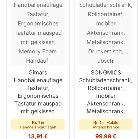
Gimars
SONGMICS
Handballenauflage
Schubladenschrank,
Tastatur,
Rollcontainer,
Ergonomisches
mobiler
Tastatur mauspad
Aktenschrank,
mit gelkissen
Metallschrank,
Nr. 1
in
Nr. 1
in Mobile
Handgelenkauflagen
Aktenschränke
13,91 €
99,99 €