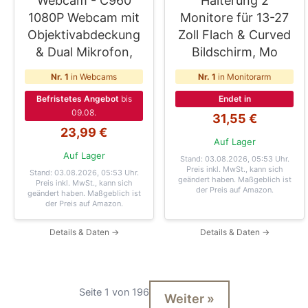
Webcam - C960
Halterung 2
1080P Webcam mit
Monitore für 13-27
Objektivabdeckung
Zoll Flach & Curved
& Dual Mikrofon,
Bildschirm, Mo
Nr. 1
in Webcams
Nr. 1
in Monitorarm
Befristetes Angebot
bis
Endet in
09.08.
31,55 €
23,99 €
Auf Lager
Auf Lager
Stand: 03.08.2026, 05:53 Uhr
.
Preis inkl. MwSt., kann sich
Stand: 03.08.2026, 05:53 Uhr
.
geändert haben. Maßgeblich ist
Preis inkl. MwSt., kann sich
der Preis auf Amazon.
geändert haben. Maßgeblich ist
der Preis auf Amazon.
Details & Daten →
Details & Daten →
Seite 1 von 196
Weiter »