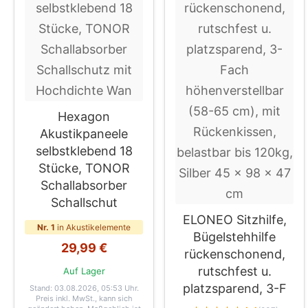
Hexagon
Akustikpaneele
selbstklebend 18
Stücke, TONOR
Schallabsorber
Schallschut
ELONEO Sitzhilfe,
Nr. 1
in Akustikelemente
Bügelstehhilfe
29,99 €
rückenschonend,
rutschfest u.
Auf Lager
platzsparend, 3-F
Stand: 03.08.2026, 05:53 Uhr
.
Preis inkl. MwSt., kann sich