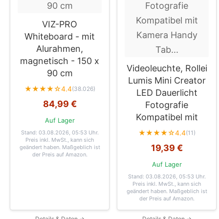
VIZ-PRO
Whiteboard - mit
Alurahmen,
magnetisch - 150 x
Videoleuchte, Rollei
90 cm
Lumis Mini Creator
★★★★☆
4.4
(38.026)
LED Dauerlicht
84,99 €
Fotografie
Kompatibel mit
Auf Lager
★★★★☆
4.4
Stand: 03.08.2026, 05:53 Uhr
.
(11)
Preis inkl. MwSt., kann sich
19,39 €
geändert haben. Maßgeblich ist
der Preis auf Amazon.
Auf Lager
Stand: 03.08.2026, 05:53 Uhr
.
Preis inkl. MwSt., kann sich
geändert haben. Maßgeblich ist
der Preis auf Amazon.
Details & Daten →
Details & Daten →