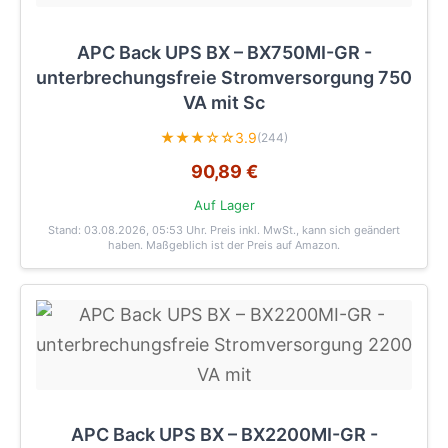
APC Back UPS BX – BX750MI-GR -
unterbrechungsfreie Stromversorgung 750
VA mit Sc
★★★☆☆
3.9
(244)
90,89 €
Auf Lager
Stand: 03.08.2026, 05:53 Uhr
. Preis inkl. MwSt., kann sich geändert
haben. Maßgeblich ist der Preis auf Amazon.
APC Back UPS BX – BX2200MI-GR -