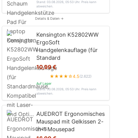
Stand: 03.08.2026, 05:53 Uhr
. Preis kann
abweichen.
Details & Daten →
Kensington K52802WW
ErgoSoft
Handgelenkauflage (für
Standard
10,99 €
★★★★☆
4.5
(2.622)
Auf Lager
Stand: 03.08.2026, 05:53 Uhr
. Preis kann
abweichen.
AUEDROT Ergonomisches
Mauspad mit Gelkissen 2-
in-1 Mousepad