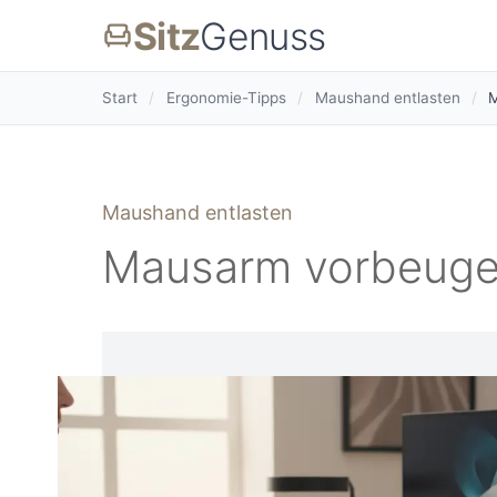
Sitz
Genuss
Start
/
Ergonomie-Tipps
/
Maushand entlasten
/
M
Maushand entlasten
Mausarm vorbeugen