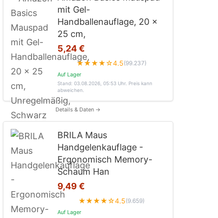
mit Gel-
Handballenauflage, 20 x
25 cm,
5,24 €
★★★★☆
4.5
(99.237)
Auf Lager
Stand: 03.08.2026, 05:53 Uhr
. Preis kann
abweichen.
Details & Daten →
BRILA Maus
Handgelenkauflage -
Ergonomisch Memory-
Schaum Han
9,49 €
★★★★☆
4.5
(9.659)
Auf Lager