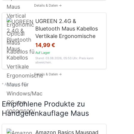
Details & Daten →
UGREEN 2.4G &
Bluetooth Maus Kabellos
Vertikale Ergonomische
14,99 €
Auf Lager
Stand: 03.08.2026, 05:53 Uhr
. Preis kann
abweichen.
Details & Daten →
* Affiliate-Links
Empfohlene Produkte zu
Handgelenkauflage Maus
Amazon Basics Mauspad