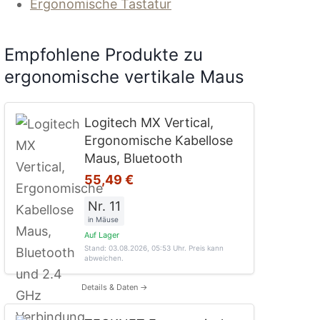
Ergonomische Tastatur
Empfohlene Produkte zu
ergonomische vertikale Maus
Logitech MX Vertical,
Ergonomische Kabellose
Maus, Bluetooth
55,49 €
Nr. 11
in Mäuse
Auf Lager
Stand: 03.08.2026, 05:53 Uhr
. Preis kann
abweichen.
Details & Daten →